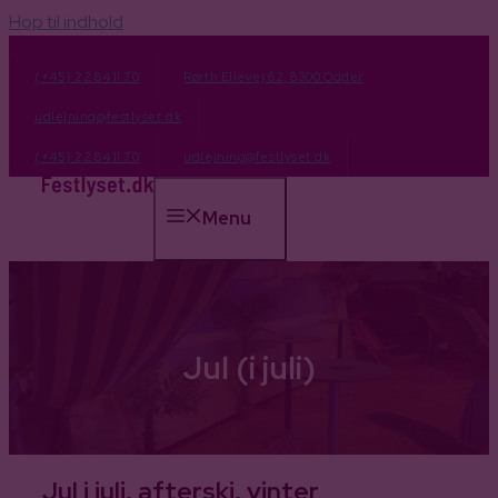
Hop til indhold
(+45) 22 84 11 70
Rørth Ellevej 62, 8300 Odder
udlejning@festlyset.dk
(+45) 22 84 11 70
udlejning@festlyset.dk
Menu
Jul (i juli)
Jul i juli, afterski, vinter