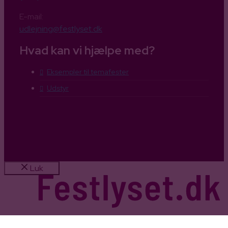
E-mail:
udlejning@festlyset.dk
Hvad kan vi hjælpe med?
Eksempler til temafester
Udstyr
Luk