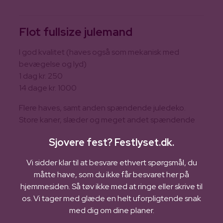
Flot fullsize julemand
I god kvalitet (haves også som mekanisk med
bevægelse og lyd)
1 dag kr. 250
14 dage kr. 1000
Flere haves, samt anden spændende juledeko.
Store kaner, slæder og meget andet spændende
​Sjovere fest? Festlyset.dk.
Vi sidder klar til at besvare ethvert spørgsmål, du
måtte have, som du ikke får besvaret her på
hjemmesiden. Så tøv ikke med at ringe eller skrive til
os. Vi tager med glæde en helt uforpligtende snak
med dig om dine planer.