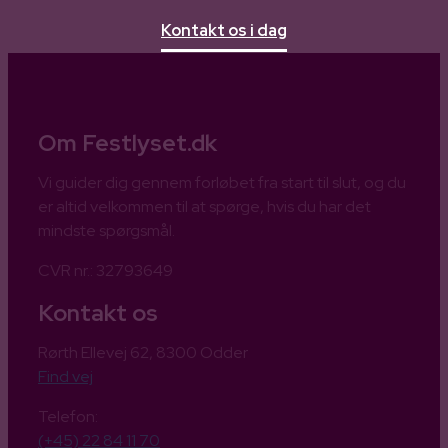
Kontakt os i dag
Om Festlyset.dk
Vi guider dig gennem forløbet fra start til slut, og du
er altid velkommen til at spørge, hvis du har det
mindste spørgsmål.
CVR nr.: 32793649
Kontakt os
Rørth Ellevej 62, 8300 Odder
Find vej
Telefon:
(+45) 22 84 11 70