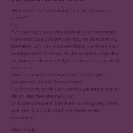
“Behøver der at være koldt for at der kan være
vinter?”
Nej.
Pynt op med vores vinterdekorationer (har meget
mere end disse billeder viser) tag en dans omkring
juletræet, Jov Jov, vi skriver måske juli måned. Men
hvad gør det? Få besøg af julemanden (i så godt et
vejr kommer de sommerlige, nissepigerdrager da til
deres ret)
Spis en god julemiddag, med efterfølgende
risalamande. Hvem får mandelen?
Her hos festlyset.dk kan vi endda garantere snevejr
(lej en eller flere snemaskiner)
En slushice maskine (kan lejes hos os) giver prikken
over i’et, hvis du da ikke fryser tæerne eller
hænderne.
Glædelig jul